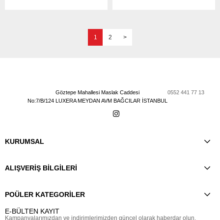
1
2
>
Göztepe Mahallesi Maslak Caddesi
0552 441 77 13
No:7/B/124 LUXERA MEYDAN AVM BAĞCILAR İSTANBUL
KURUMSAL
ALIŞVERİŞ BİLGİLERİ
POÜLER KATEGORİLER
E-BÜLTEN KAYIT
Kampanyalarımızdan ve indirimlerimizden güncel olarak haberdar olun.