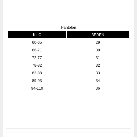
Pantolon
KİLO
BEDEN
60-65
29
66-71
30
72-77
31
78-82
32
83-88
33
89-93
34
94-110
36