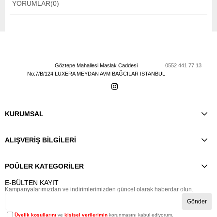
YORUMLAR
(0)
Göztepe Mahallesi Maslak Caddesi
0552 441 77 13
No:7/B/124 LUXERA MEYDAN AVM BAĞCILAR İSTANBUL
KURUMSAL
ALIŞVERİŞ BİLGİLERİ
POÜLER KATEGORİLER
E-BÜLTEN KAYIT
Kampanyalarımızdan ve indirimlerimizden güncel olarak haberdar olun.
Gönder
Üyelik koşullarını
ve
kişisel verilerimin
korunmasını kabul ediyorum.