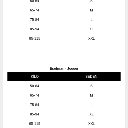
50-64
S
65-74
M
75-84
L
85-94
XL
95-115
XXL
Eşofman - Jogger
KİLO
BEDEN
50-64
S
65-74
M
75-84
L
85-94
XL
95-115
XXL